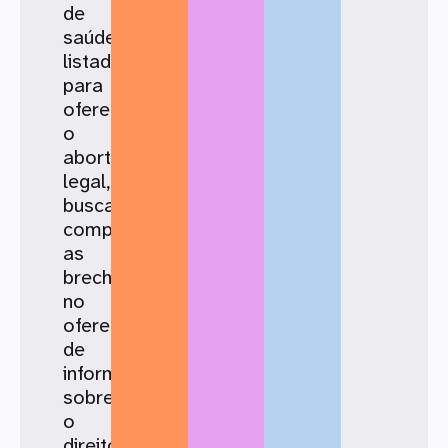
de
saúde
listados
para
oferecer
o
aborto
legal,
buscando
compreender
as
brechas
no
oferecimento
de
informações
sobre
o
direito