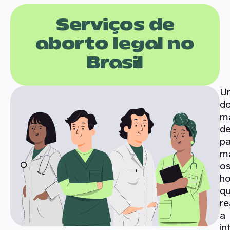
Serviços de
aborto legal no
Brasil
U
d
m
de
pa
m
o
ho
q
re
a
in