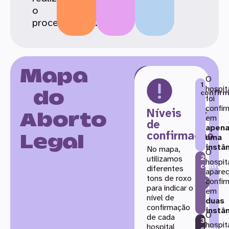
o
procedimento.
Mapa
O
Refine
1
hospit
do
confir
sua
foi
pesquisa
confi
Níveis
Aborto
em
de
A
juste
apen
confirmação
Legal
os
uma
instâ
filtros
No mapa,
O
2
de
utilizamos
hospit
confir
diferentes
confirmações
apare
tons de roxo
para
confi
para indicar o
em
localizar
nível de
duas
os
confirmação
instâ
hospitais
O
de cada
3
habilitados.
hospit
hospital
confir