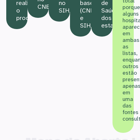
total
realizar
no
bases
de
CNES
porque
o
SIH/DATASUS
(CNES
Saúde
alguns
procedimento
e
dos
hospita
SIH/DATASUS)
estados
apare
em
ambas
as
listas,
enqua
outros
estão
presen
apena
em
uma
das
fontes
consul