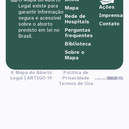
Legal existe para
Ações
Mapa
garantir informação
Imprensa
Rede de
segura e acessível
Hospitais
Contato
sobre o aborto
previsto em lei no
Perguntas
frequentes
Brasil.
Biblioteca
Sobre o
Mapa
© Mapa do Aborto
Política de
Legal | ARTIGO 19
Privacidade
Termos de Uso