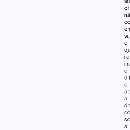
si
of
n
co
en
si,
o
q
re
in
e
di
o
a
a
d
co
s
a