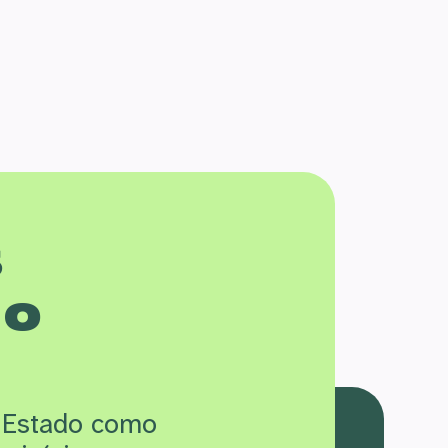
s
 o
 Estado como