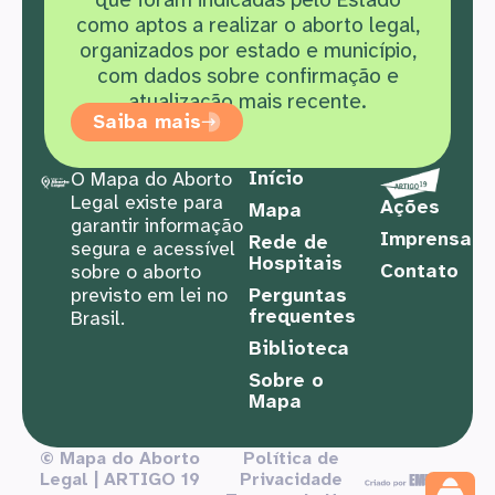
como aptos a realizar o aborto legal,
organizados por estado e município,
com dados sobre confirmação e
atualização mais recente.
Saiba mais
Início
O Mapa do Aborto
Legal existe para
Ações
Mapa
garantir informação
Imprensa
Rede de
segura e acessível
Hospitais
Contato
sobre o aborto
previsto em lei no
Perguntas
frequentes
Brasil.
Biblioteca
Sobre o
Mapa
© Mapa do Aborto
Política de
Legal | ARTIGO 19
Privacidade