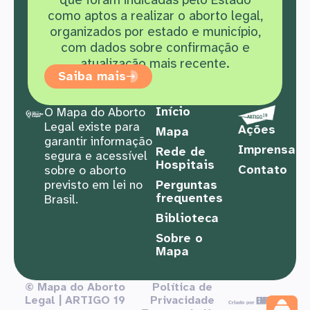
como aptos a realizar o aborto legal,
organizados por estado e município,
com dados sobre confirmação e
atualização mais recente.
Saiba mais
Início
O Mapa do Aborto
Legal existe para
Ações
Mapa
garantir informação
Imprensa
Rede de
segura e acessível
Hospitais
Contato
sobre o aborto
previsto em lei no
Perguntas
frequentes
Brasil.
Biblioteca
Sobre o
Mapa
© Mapa do Aborto
Política de
Legal | ARTIGO 19
Privacidade