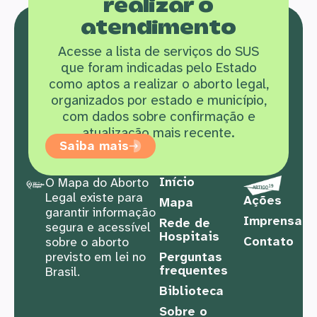
realizar o
atendimento
Acesse a lista de serviços do SUS
que f
oram indicadas pelo Estado
como aptos a realizar o aborto legal,
organizados por estado e município,
com dados sobre confirmação e
atualização mais recente.
Saiba mais
Início
O Mapa do Aborto
Legal existe para
Ações
Mapa
garantir informação
Imprensa
Rede de
segura e acessível
Hospitais
Contato
sobre o aborto
previsto em lei no
Perguntas
frequentes
Brasil.
Biblioteca
Sobre o