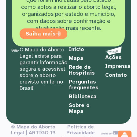
como aptos a realizar o aborto legal,
organizados por estado e município,
com dados sobre confirmação e
atualização mais recente.
Saiba mais
Início
O Mapa do Aborto
Legal existe para
Ações
Mapa
garantir informação
Imprensa
Rede de
segura e acessível
Hospitais
Contato
sobre o aborto
previsto em lei no
Perguntas
frequentes
Brasil.
Biblioteca
Sobre o
Mapa
© Mapa do Aborto
Política de
Legal | ARTIGO 19
Privacidade