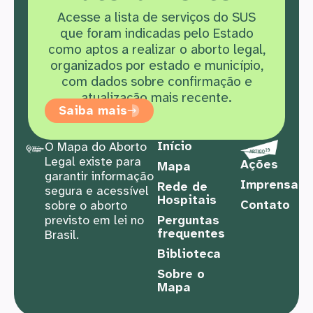
Acesse a lista de serviços do SUS
que f
oram indicadas pelo Estado
como aptos a realizar o aborto legal,
organizados por estado e município,
com dados sobre confirmação e
atualização mais recente.
Saiba mais
Início
O Mapa do Aborto
Legal existe para
Ações
Mapa
garantir informação
Imprensa
Rede de
segura e acessível
Hospitais
Contato
sobre o aborto
previsto em lei no
Perguntas
frequentes
Brasil.
Biblioteca
Sobre o
Mapa