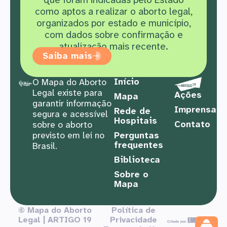
como aptos a realizar o aborto legal,
organizados por estado e município,
com dados sobre confirmação e
atualização mais recente.
Saiba mais
Início
O Mapa do Aborto
Legal existe para
Ações
Mapa
garantir informação
Imprensa
Rede de
segura e acessível
Hospitais
Contato
sobre o aborto
previsto em lei no
Perguntas
frequentes
Brasil.
Biblioteca
Sobre o
Mapa
© Mapa do Aborto
Política de
Legal | ARTIGO 19
Privacidade