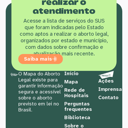
realizar o
atendimento
Acesse a lista de serviços do SUS
que f
oram indicadas pelo Estado
como aptos a realizar o aborto legal,
organizados por estado e município,
com dados sobre confirmação e
atualização mais recente.
Saiba mais
Início
O Mapa do Aborto
Legal existe para
Ações
Mapa
garantir informação
Imprensa
Rede de
segura e acessível
Hospitais
Contato
sobre o aborto
previsto em lei no
Perguntas
frequentes
Brasil.
Biblioteca
Sobre o