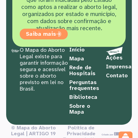
como aptos a realizar o aborto legal,
organizados por estado e município,
com dados sobre confirmação e
atualização mais recente.
Saiba mais
Início
O Mapa do Aborto
Legal existe para
Ações
Mapa
garantir informação
Imprensa
Rede de
segura e acessível
Hospitais
Contato
sobre o aborto
previsto em lei no
Perguntas
frequentes
Brasil.
Biblioteca
Sobre o
Mapa
© Mapa do Aborto
Política de
Legal | ARTIGO 19
Privacidade