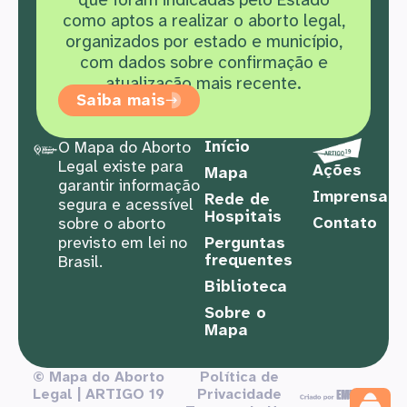
como aptos a realizar o aborto legal,
organizados por estado e município,
com dados sobre confirmação e
atualização mais recente.
Saiba mais
Início
O Mapa do Aborto
Legal existe para
Ações
Mapa
garantir informação
Imprensa
Rede de
segura e acessível
Hospitais
Contato
sobre o aborto
previsto em lei no
Perguntas
frequentes
Brasil.
Biblioteca
Sobre o
Mapa
© Mapa do Aborto
Política de
Legal | ARTIGO 19
Privacidade