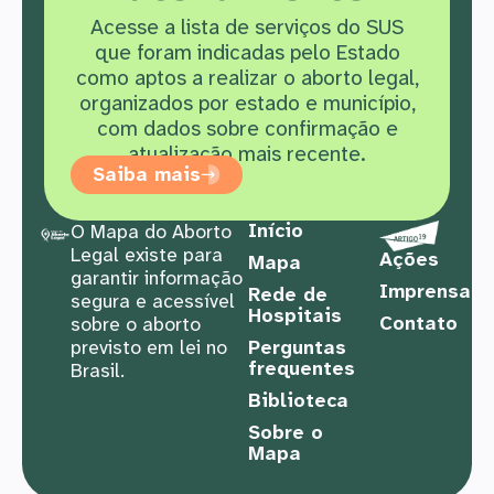
Acesse a lista de serviços do SUS
que f
oram indicadas pelo Estado
como aptos a realizar o aborto legal,
organizados por estado e município,
com dados sobre confirmação e
atualização mais recente.
Saiba mais
Início
O Mapa do Aborto
Legal existe para
Ações
Mapa
garantir informação
Imprensa
Rede de
segura e acessível
Hospitais
Contato
sobre o aborto
previsto em lei no
Perguntas
frequentes
Brasil.
Biblioteca
Sobre o
Mapa