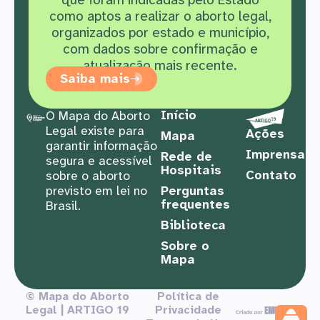
como aptos a realizar o aborto legal,
organizados por estado e município,
com dados sobre confirmação e
atualização mais recente.
Saiba mais
Início
O Mapa do Aborto
Legal existe para
Ações
Mapa
garantir informação
Imprensa
Rede de
segura e acessível
Hospitais
Contato
sobre o aborto
previsto em lei no
Perguntas
frequentes
Brasil.
Biblioteca
Sobre o
Mapa
© Mapa do Aborto
Política de
Legal | ARTIGO 19
Privacidade