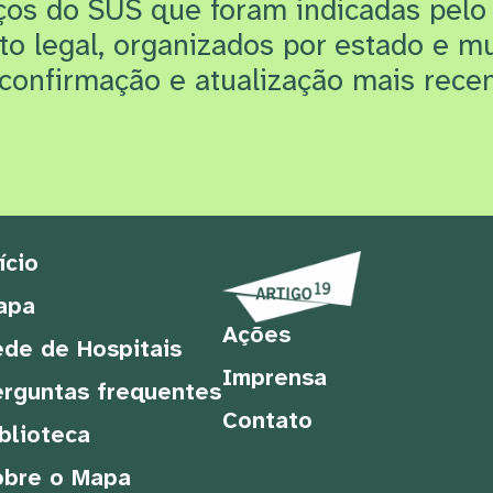
iços do SUS que f
oram indicadas pelo
rto legal, organizados por estado e m
confirmação e atualização mais recen
ício
apa
Ações
de de Hospitais
Imprensa
rguntas frequentes
Contato
blioteca
obre o Mapa