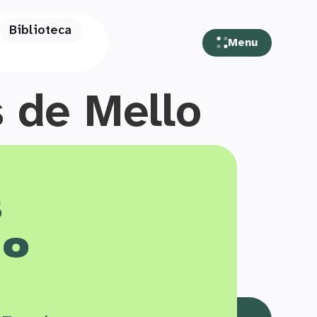
Biblioteca
Menu
s de Mello
s
 o