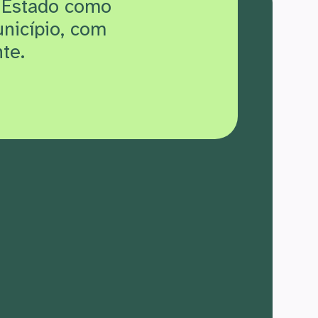
 Estado como
unicípio, com
te.