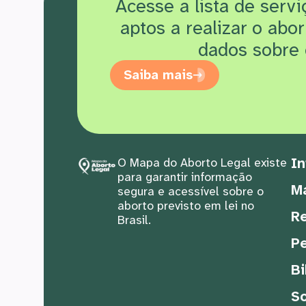
Acesse a lista de serv
aptos a realizar o abo
dados sobre 
Saiba mais
In
O Mapa do Aborto Legal existe
para garantir informação
M
segura e acessível sobre o
aborto previsto em lei no
Re
Brasil.
Pe
Bi
S