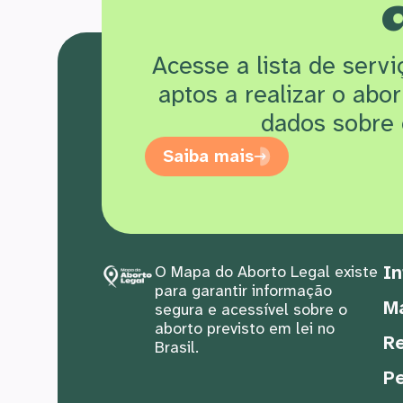
Acesse a lista de serv
aptos a realizar o abo
dados sobre 
Saiba mais
In
O Mapa do Aborto Legal existe
para garantir informação
M
segura e acessível sobre o
aborto previsto em lei no
Re
Brasil.
Pe