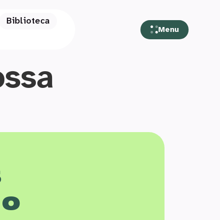
Biblioteca
Menu
ossa
s
 o