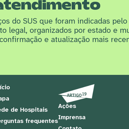
atendimento
iços do SUS que f
oram indicadas pelo
rto legal, organizados por estado e m
confirmação e atualização mais recen
ício
apa
Ações
de de Hospitais
Imprensa
rguntas frequentes
Contato