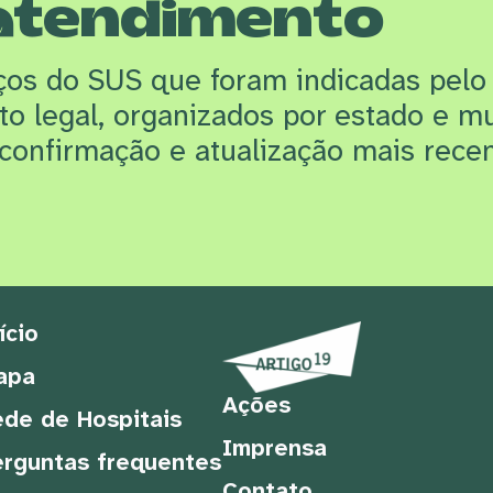
atendimento
iços do SUS que f
oram indicadas pelo
rto legal, organizados por estado e m
confirmação e atualização mais recen
ício
apa
Ações
de de Hospitais
Imprensa
rguntas frequentes
Contato