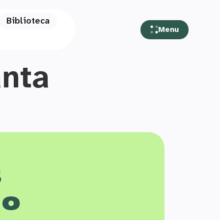
Biblioteca
Menu
anta
s
 o