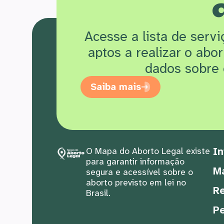
Acesse a lista de serv
aptos a realizar o abo
dados sobre 
Saiba mais
In
O Mapa do Aborto Legal existe
para garantir informação
M
segura e acessível sobre o
aborto previsto em lei no
Re
Brasil.
Pe