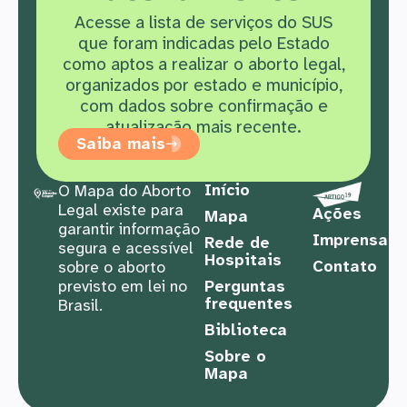
Acesse a lista de serviços do SUS
que f
oram indicadas pelo Estado
como aptos a realizar o aborto legal,
organizados por estado e município,
com dados sobre confirmação e
atualização mais recente.
Saiba mais
Início
O Mapa do Aborto
Legal existe para
Ações
Mapa
garantir informação
Imprensa
Rede de
segura e acessível
Hospitais
Contato
sobre o aborto
previsto em lei no
Perguntas
frequentes
Brasil.
Biblioteca
Sobre o
Mapa