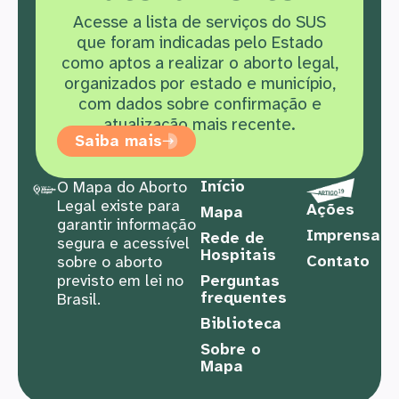
Acesse a lista de serviços do SUS
que f
oram indicadas pelo Estado
como aptos a realizar o aborto legal,
organizados por estado e município,
com dados sobre confirmação e
atualização mais recente.
Saiba mais
Início
O Mapa do Aborto
Legal existe para
Ações
Mapa
garantir informação
Imprensa
Rede de
segura e acessível
Hospitais
Contato
sobre o aborto
previsto em lei no
Perguntas
frequentes
Brasil.
Biblioteca
Sobre o
Mapa