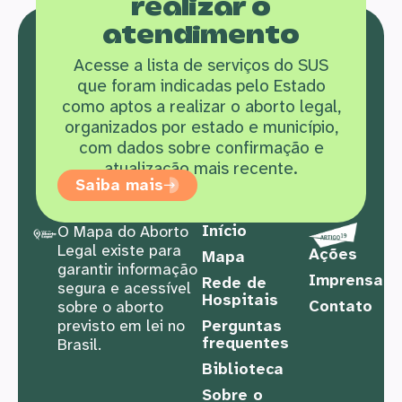
realizar o
atendimento
Acesse a lista de serviços do SUS
que f
oram indicadas pelo Estado
como aptos a realizar o aborto legal,
organizados por estado e município,
com dados sobre confirmação e
atualização mais recente.
Saiba mais
Início
O Mapa do Aborto
Legal existe para
Ações
Mapa
garantir informação
Imprensa
Rede de
segura e acessível
Hospitais
Contato
sobre o aborto
previsto em lei no
Perguntas
frequentes
Brasil.
Biblioteca
Sobre o