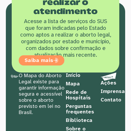
realizar o
atendimento
Acesse a lista de serviços do SUS
que f
oram indicadas pelo Estado
como aptos a realizar o aborto legal,
organizados por estado e município,
com dados sobre confirmação e
atualização mais recente.
Saiba mais
Início
O Mapa do Aborto
Legal existe para
Ações
Mapa
garantir informação
Imprensa
Rede de
segura e acessível
Hospitais
Contato
sobre o aborto
previsto em lei no
Perguntas
frequentes
Brasil.
Biblioteca
Sobre o