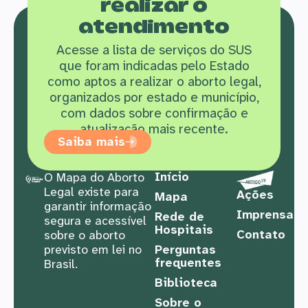
realizar o
atendimento
Acesse a lista de serviços do SUS
que f
oram indicadas pelo Estado
como aptos a realizar o aborto legal,
organizados por estado e município,
com dados sobre confirmação e
atualização mais recente.
Saiba mais
Início
O Mapa do Aborto
Legal existe para
Ações
Mapa
garantir informação
Imprensa
Rede de
segura e acessível
Hospitais
Contato
sobre o aborto
previsto em lei no
Perguntas
frequentes
Brasil.
Biblioteca
Sobre o