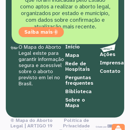
como aptos a realizar o aborto legal,
organizados por estado e município,
com dados sobre confirmação e
atualização mais recente.
Saiba mais
Início
O Mapa do Aborto
Legal existe para
Ações
Mapa
garantir informação
Imprensa
Rede de
segura e acessível
Hospitais
Contato
sobre o aborto
previsto em lei no
Perguntas
frequentes
Brasil.
Biblioteca
Sobre o
Mapa
© Mapa do Aborto
Política de
Legal | ARTIGO 19
Privacidade