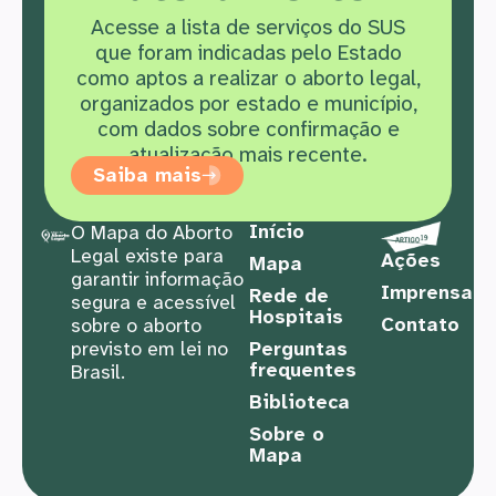
Acesse a lista de serviços do SUS
que f
oram indicadas pelo Estado
como aptos a realizar o aborto legal,
organizados por estado e município,
com dados sobre confirmação e
atualização mais recente.
Saiba mais
Início
O Mapa do Aborto
Legal existe para
Ações
Mapa
garantir informação
Imprensa
Rede de
segura e acessível
Hospitais
Contato
sobre o aborto
previsto em lei no
Perguntas
frequentes
Brasil.
Biblioteca
Sobre o
Mapa