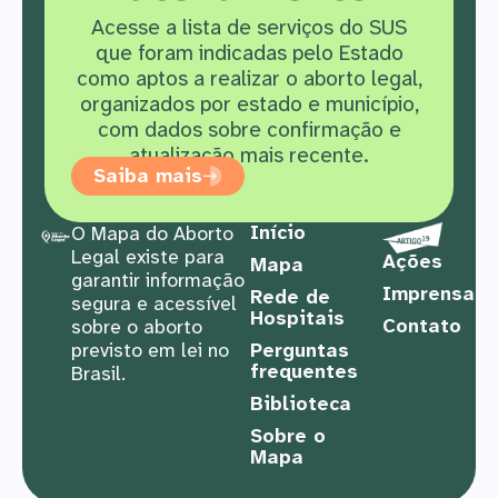
Acesse a lista de serviços do SUS
que f
oram indicadas pelo Estado
como aptos a realizar o aborto legal,
organizados por estado e município,
com dados sobre confirmação e
atualização mais recente.
Saiba mais
Início
O Mapa do Aborto
Legal existe para
Ações
Mapa
garantir informação
Imprensa
Rede de
segura e acessível
Hospitais
Contato
sobre o aborto
previsto em lei no
Perguntas
frequentes
Brasil.
Biblioteca
Sobre o
Mapa