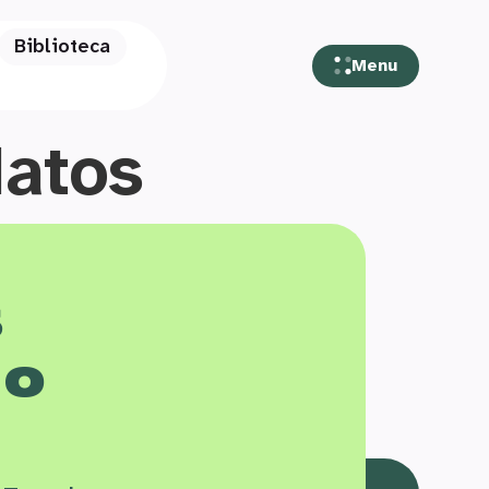
Biblioteca
Menu
Matos
s
 o