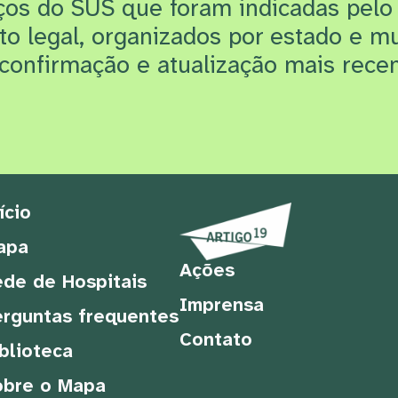
iços do SUS que f
oram indicadas pelo
rto legal, organizados por estado e m
confirmação e atualização mais recen
ício
apa
Ações
de de Hospitais
Imprensa
rguntas frequentes
Contato
blioteca
obre o Mapa