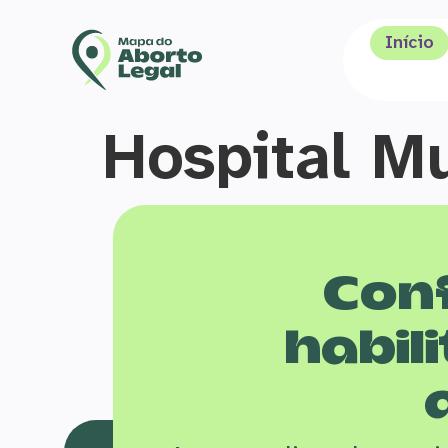
Início
Hospital M
Conf
habili