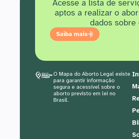
Acesse a lista de serv
aptos a realizar o abo
dados sobre 
Saiba mais
In
O Mapa do Aborto Legal existe
para garantir informação
M
segura e acessível sobre o
aborto previsto em lei no
Re
Brasil.
Pe
Bi
S