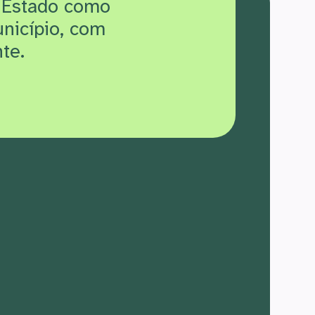
 Estado como
unicípio, com
te.