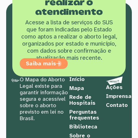
realizar o
atendimento
Acesse a lista de serviços do SUS
que f
oram indicadas pelo Estado
como aptos a realizar o aborto legal,
organizados por estado e município,
com dados sobre confirmação e
atualização mais recente.
Saiba mais
Início
O Mapa do Aborto
Legal existe para
Ações
Mapa
garantir informação
Imprensa
Rede de
segura e acessível
Hospitais
Contato
sobre o aborto
previsto em lei no
Perguntas
frequentes
Brasil.
Biblioteca
Sobre o