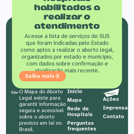
habilitados a
realizar o
atendimento
Acesse a lista de serviços do SUS
que f
oram indicadas pelo Estado
como aptos a realizar o aborto legal,
organizados por estado e município,
com dados sobre confirmação e
atualização mais recente.
Saiba mais
Início
O Mapa do Aborto
Legal existe para
Ações
Mapa
garantir informação
Imprensa
Rede de
segura e acessível
Hospitais
Contato
sobre o aborto
previsto em lei no
Perguntas
frequentes
Brasil.