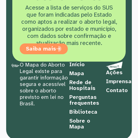
Acesse a lista de serviços do SUS
que f
oram indicadas pelo Estado
como aptos a realizar o aborto legal,
organizados por estado e município,
com dados sobre confirmação e
atualização mais recente.
Saiba mais
Início
O Mapa do Aborto
Legal existe para
Ações
Mapa
garantir informação
Imprensa
Rede de
segura e acessível
Hospitais
Contato
sobre o aborto
previsto em lei no
Perguntas
frequentes
Brasil.
Biblioteca
Sobre o
Mapa