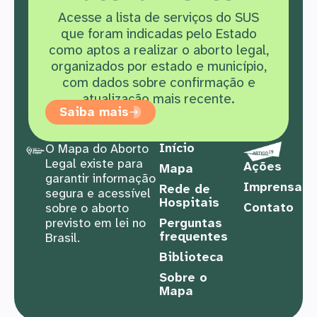
Acesse a lista de serviços do SUS
que f
oram indicadas pelo Estado
como aptos a realizar o aborto legal,
organizados por estado e município,
com dados sobre confirmação e
atualização mais recente.
Saiba mais
Início
O Mapa do Aborto
Legal existe para
Ações
Mapa
garantir informação
Imprensa
Rede de
segura e acessível
Hospitais
Contato
sobre o aborto
previsto em lei no
Perguntas
frequentes
Brasil.
Biblioteca
Sobre o
Mapa