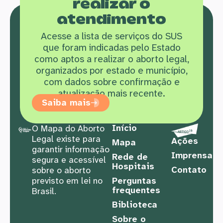
realizar o
atendimento
Acesse a lista de serviços do SUS
que f
oram indicadas pelo Estado
como aptos a realizar o aborto legal,
organizados por estado e município,
com dados sobre confirmação e
atualização mais recente.
Saiba mais
Início
O Mapa do Aborto
Legal existe para
Ações
Mapa
garantir informação
Imprensa
Rede de
segura e acessível
Hospitais
Contato
sobre o aborto
previsto em lei no
Perguntas
frequentes
Brasil.
Biblioteca
Sobre o