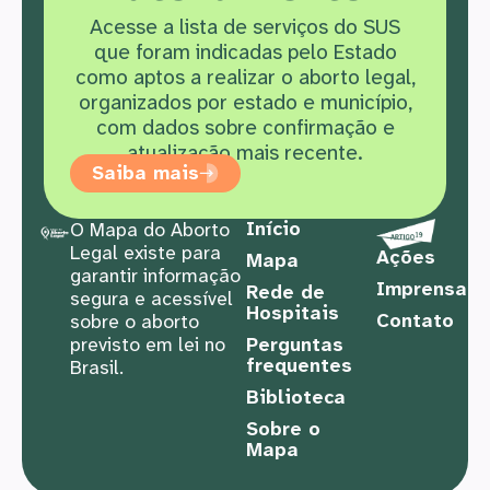
Acesse a lista de serviços do SUS
que f
oram indicadas pelo Estado
como aptos a realizar o aborto legal,
organizados por estado e município,
com dados sobre confirmação e
atualização mais recente.
Saiba mais
Início
O Mapa do Aborto
Legal existe para
Ações
Mapa
garantir informação
Imprensa
Rede de
segura e acessível
Hospitais
Contato
sobre o aborto
previsto em lei no
Perguntas
frequentes
Brasil.
Biblioteca
Sobre o
Mapa