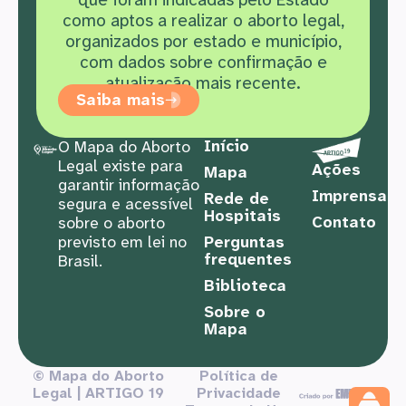
como aptos a realizar o aborto legal,
organizados por estado e município,
com dados sobre confirmação e
atualização mais recente.
Saiba mais
Início
O Mapa do Aborto
Legal existe para
Ações
Mapa
garantir informação
Imprensa
Rede de
segura e acessível
Hospitais
Contato
sobre o aborto
previsto em lei no
Perguntas
frequentes
Brasil.
Biblioteca
Sobre o
Mapa
© Mapa do Aborto
Política de
Legal | ARTIGO 19
Privacidade