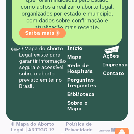
como aptos a realizar o aborto legal,
organizados por estado e município,
com dados sobre confirmação e
atualização mais recente.
Saiba mais
Início
O Mapa do Aborto
Legal existe para
Ações
Mapa
garantir informação
Imprensa
Rede de
segura e acessível
Hospitais
Contato
sobre o aborto
previsto em lei no
Perguntas
frequentes
Brasil.
Biblioteca
Sobre o
Mapa
© Mapa do Aborto
Política de
Legal | ARTIGO 19
Privacidade