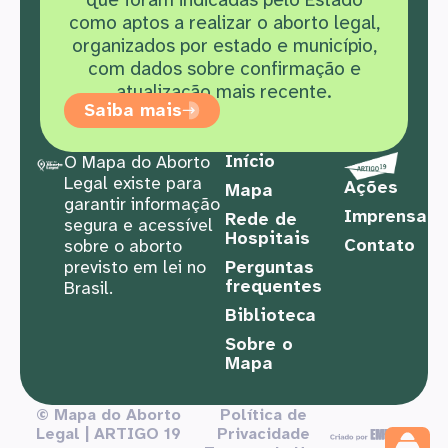
como aptos a realizar o aborto legal,
organizados por estado e município,
com dados sobre confirmação e
atualização mais recente.
Saiba mais
Início
O Mapa do Aborto
Legal existe para
Ações
Mapa
garantir informação
Imprensa
Rede de
segura e acessível
Hospitais
Contato
sobre o aborto
previsto em lei no
Perguntas
frequentes
Brasil.
Biblioteca
Sobre o
Mapa
© Mapa do Aborto
Política de
Legal | ARTIGO 19
Privacidade