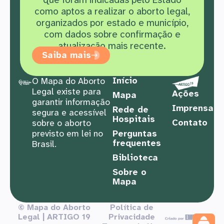
como aptos a realizar o aborto legal,
organizados por estado e município,
com dados sobre confirmação e
atualização mais recente.
Saiba mais
Início
O Mapa do Aborto
Legal existe para
Ações
Mapa
garantir informação
Imprensa
Rede de
segura e acessível
Hospitais
Contato
sobre o aborto
previsto em lei no
Perguntas
frequentes
Brasil.
Biblioteca
Sobre o
Mapa
© Mapa do Aborto
Política de
Legal | ARTIGO 19
Privacidade