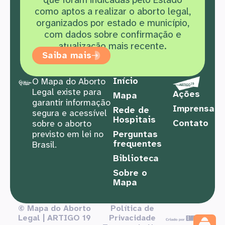
como aptos a realizar o aborto legal,
organizados por estado e município,
com dados sobre confirmação e
atualização mais recente.
Saiba mais
Início
O Mapa do Aborto
Legal existe para
Ações
Mapa
garantir informação
Imprensa
Rede de
segura e acessível
Hospitais
Contato
sobre o aborto
previsto em lei no
Perguntas
frequentes
Brasil.
Biblioteca
Sobre o
Mapa
© Mapa do Aborto
Política de
Legal | ARTIGO 19
Privacidade