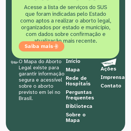
Acesse a lista de serviços do SUS
que f
oram indicadas pelo Estado
como aptos a realizar o aborto legal,
organizados por estado e município,
com dados sobre confirmação e
atualização mais recente.
Saiba mais
Início
O Mapa do Aborto
Legal existe para
Ações
Mapa
garantir informação
Imprensa
Rede de
segura e acessível
Hospitais
Contato
sobre o aborto
previsto em lei no
Perguntas
frequentes
Brasil.
Biblioteca
Sobre o
Mapa