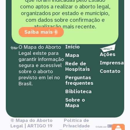
como aptos a realizar o aborto legal,
organizados por estado e município,
com dados sobre confirmação e
atualização mais recente.
Saiba mais
Início
O Mapa do Aborto
Legal existe para
Ações
Mapa
garantir informação
Imprensa
Rede de
segura e acessível
Hospitais
Contato
sobre o aborto
previsto em lei no
Perguntas
frequentes
Brasil.
Biblioteca
Sobre o
Mapa
© Mapa do Aborto
Política de
Legal | ARTIGO 19
Privacidade