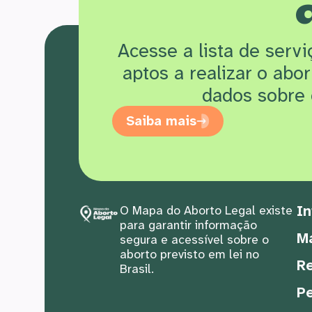
Acesse a lista de serv
aptos a realizar o abo
dados sobre 
Saiba mais
In
O Mapa do Aborto Legal existe
para garantir informação
M
segura e acessível sobre o
aborto previsto em lei no
Re
Brasil.
Pe