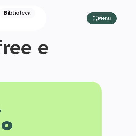
Biblioteca
Menu
free e
s
 o