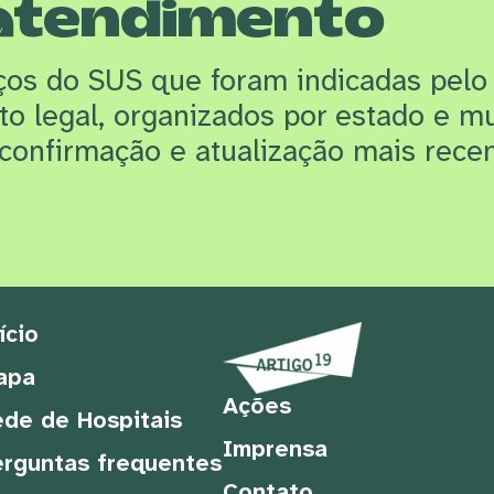
atendimento
iços do SUS que f
oram indicadas pelo
rto legal, organizados por estado e m
confirmação e atualização mais recen
ício
apa
Ações
de de Hospitais
Imprensa
rguntas frequentes
Contato