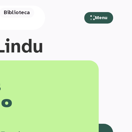
Biblioteca
Menu
Lindu
s
 o