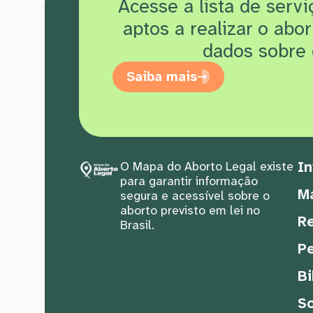
Acesse a lista de serv
aptos a realizar o abo
dados sobre 
Saiba mais
In
O Mapa do Aborto Legal existe
para garantir informação
M
segura e acessível sobre o
aborto previsto em lei no
Re
Brasil.
Pe
Bi
S