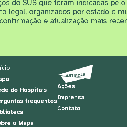
iços do SUS que f
oram indicadas pelo
rto legal, organizados por estado e m
confirmação e atualização mais recen
ício
apa
Ações
de de Hospitais
Imprensa
rguntas frequentes
Contato
blioteca
obre o Mapa