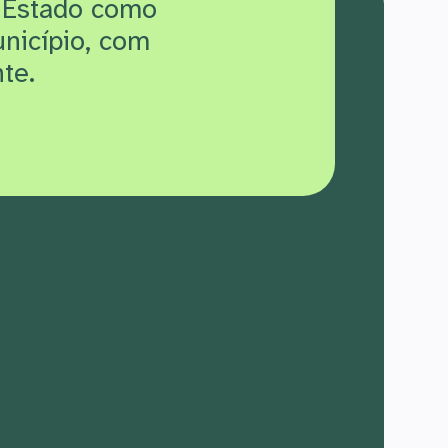
 Estado como
unicípio, com
te.