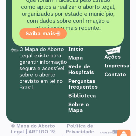
como aptos a realizar o aborto legal,
organizados por estado e município,
com dados sobre confirmação e
atualização mais recente.
Saiba mais
Início
O Mapa do Aborto
Legal existe para
Ações
Mapa
garantir informação
Imprensa
Rede de
segura e acessível
Hospitais
Contato
sobre o aborto
previsto em lei no
Perguntas
frequentes
Brasil.
Biblioteca
Sobre o
Mapa
© Mapa do Aborto
Política de
Legal | ARTIGO 19
Privacidade