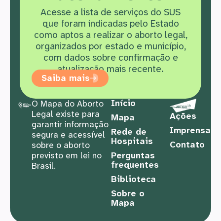
Acesse a lista de serviços do SUS
que f
oram indicadas pelo Estado
como aptos a realizar o aborto legal,
organizados por estado e município,
com dados sobre confirmação e
atualização mais recente.
Saiba mais
Início
O Mapa do Aborto
Legal existe para
Ações
Mapa
garantir informação
Imprensa
Rede de
segura e acessível
Hospitais
Contato
sobre o aborto
previsto em lei no
Perguntas
frequentes
Brasil.
Biblioteca
Sobre o
Mapa