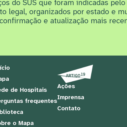
iços do SUS que f
oram indicadas pelo
rto legal, organizados por estado e m
confirmação e atualização mais recen
ício
apa
Ações
de de Hospitais
Imprensa
rguntas frequentes
Contato
blioteca
obre o Mapa