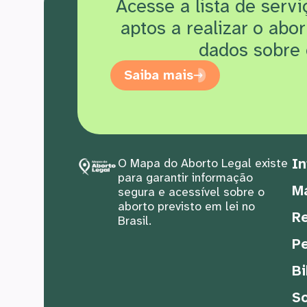
Acesse a lista de serv
aptos a realizar o abo
dados sobre 
Saiba mais
In
O Mapa do Aborto Legal existe
para garantir informação
M
segura e acessível sobre o
aborto previsto em lei no
Re
Brasil.
Pe
Bi
S