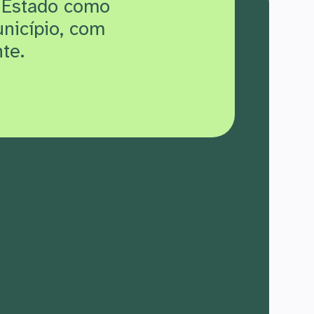
 Estado como
unicípio, com
te.