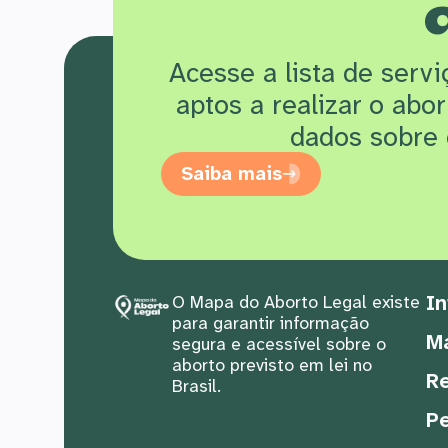
Acesse a lista de serv
aptos a realizar o abo
dados sobre 
Saiba mais
In
O Mapa do Aborto Legal existe
para garantir informação
M
segura e acessível sobre o
aborto previsto em lei no
Re
Brasil.
Pe