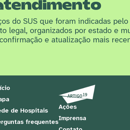
atendimento
iços do SUS que f
oram indicadas pelo
rto legal, organizados por estado e m
confirmação e atualização mais recen
ício
apa
Ações
de de Hospitais
Imprensa
rguntas frequentes
Contato