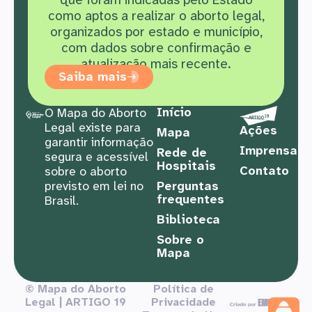
como aptos a realizar o aborto legal,
organizados por estado e município,
com dados sobre confirmação e
atualização mais recente.
Saiba mais
Início
O Mapa do Aborto
Legal existe para
Ações
Mapa
garantir informação
Imprensa
Rede de
segura e acessível
Hospitais
Contato
sobre o aborto
previsto em lei no
Perguntas
frequentes
Brasil.
Biblioteca
Sobre o
Mapa
© Mapa do Aborto
Política de
Legal | ARTIGO 19
Privacidade