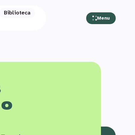
Biblioteca
Menu
s
 o