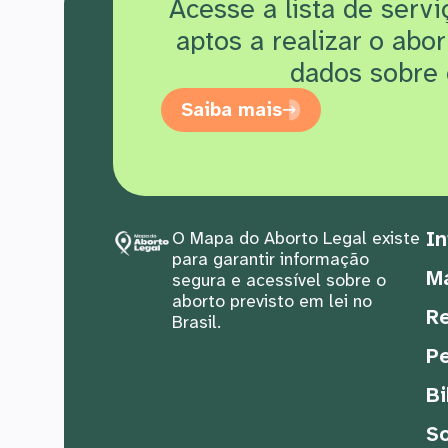
Acesse a lista de serv
aptos a realizar o abo
dados sobre 
Saiba mais
In
O Mapa do Aborto Legal existe
para garantir informação
M
segura e acessível sobre o
aborto previsto em lei no
Re
Brasil.
Pe
Bi
S