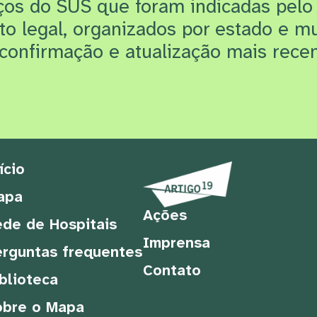
iços do SUS que f
oram indicadas pelo
rto legal, organizados por estado e m
confirmação e atualização mais recen
ício
apa
Ações
de de Hospitais
Imprensa
rguntas frequentes
Contato
blioteca
obre o Mapa