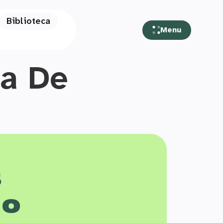
Biblioteca
Menu
ia De
s
 o