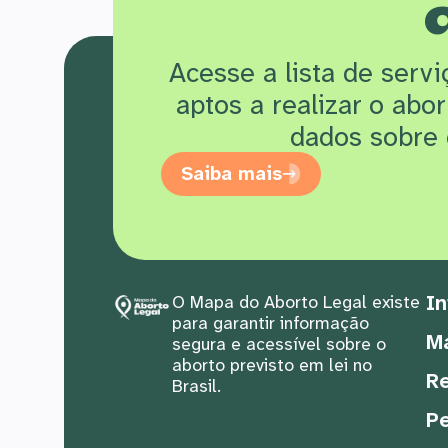
Acesse a lista de serv
aptos a realizar o abo
dados sobre 
Saiba mais
In
O Mapa do Aborto Legal existe
para garantir informação
M
segura e acessível sobre o
aborto previsto em lei no
Re
Brasil.
Pe