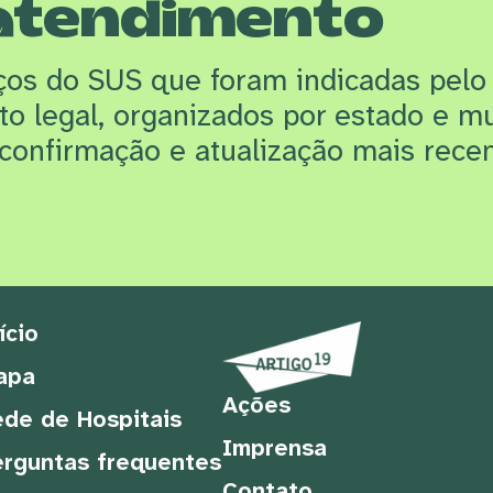
atendimento
iços do SUS que f
oram indicadas pelo
rto legal, organizados por estado e m
confirmação e atualização mais recen
ício
apa
Ações
de de Hospitais
Imprensa
rguntas frequentes
Contato