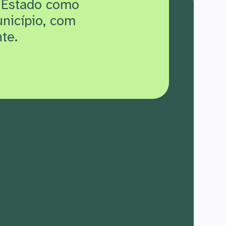
 Estado como
unicípio, com
te.