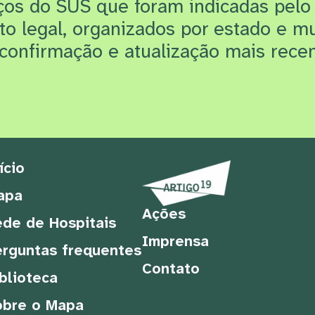
iços do SUS que f
oram indicadas pelo
rto legal, organizados por estado e m
confirmação e atualização mais recen
ício
apa
Ações
de de Hospitais
Imprensa
rguntas frequentes
Contato
blioteca
obre o Mapa