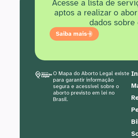
Acesse a lista de serv
aptos a realizar o abo
dados sobre 
Saiba mais
In
O Mapa do Aborto Legal existe
para garantir informação
M
segura e acessível sobre o
aborto previsto em lei no
Re
Brasil.
Pe
Bi
S