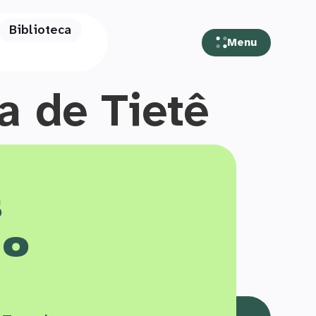
Biblioteca
Menu
a de Tietê
s
 o