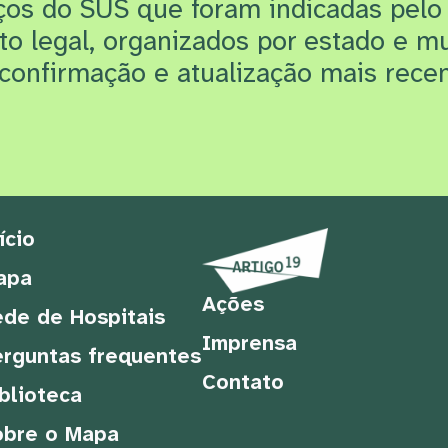
iços do SUS que f
oram indicadas pelo
rto legal, organizados por estado e m
confirmação e atualização mais recen
ício
apa
Ações
de de Hospitais
Imprensa
rguntas frequentes
Contato
blioteca
obre o Mapa