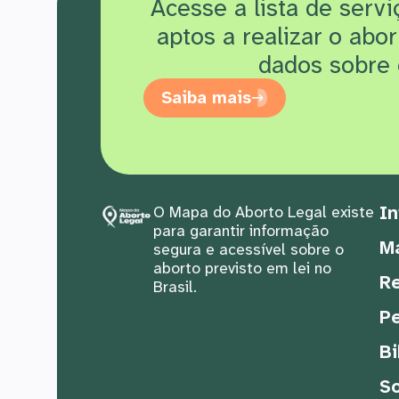
Acesse a lista de serv
aptos a realizar o abo
dados sobre 
Saiba mais
In
O Mapa do Aborto Legal existe
para garantir informação
M
segura e acessível sobre o
aborto previsto em lei no
Re
Brasil.
Pe
Bi
S