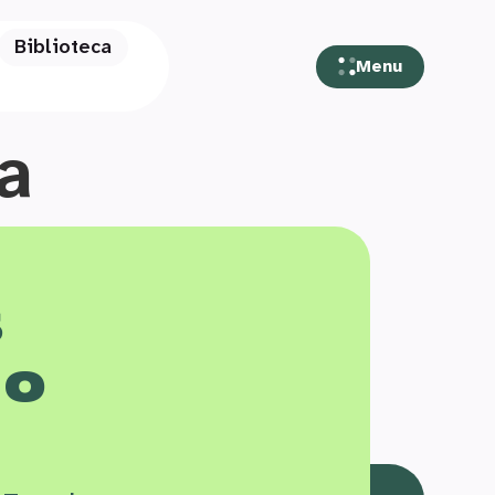
Biblioteca
Menu
a
s
 o