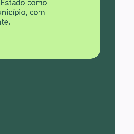
 Estado como
unicípio, com
te.