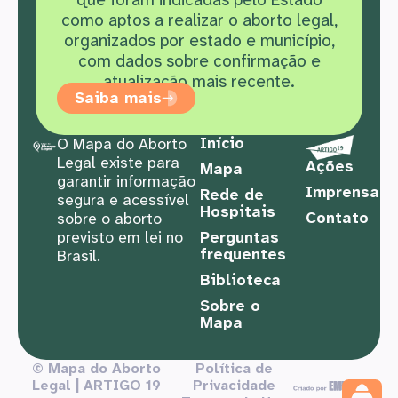
como aptos a realizar o aborto legal,
organizados por estado e município,
com dados sobre confirmação e
atualização mais recente.
Saiba mais
Início
O Mapa do Aborto
Legal existe para
Ações
Mapa
garantir informação
Imprensa
Rede de
segura e acessível
Hospitais
Contato
sobre o aborto
previsto em lei no
Perguntas
frequentes
Brasil.
Biblioteca
Sobre o
Mapa
© Mapa do Aborto
Política de
Legal | ARTIGO 19
Privacidade